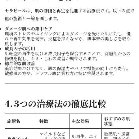
セラピール
は、
肌の修復と再生
を促進する治療法です。以下の点で
他の施術と一線を画します。
ダメージ肌への集中ケア
環境ストレスやエイジングによるダメージを受けた肌に対し、優
れた再生効果を発揮。炎症を抑えながら、肌本来の美しさを取り
戻します。
成長因子の活用
肌細胞の再生を助ける成長因子を配合することで、深層部からの
修復を促し、シミ・しわの改善が期待されます。
総合的な肌改善
美容効果だけでなく、肌の保湿力やバリア機能の向上にも寄与。
敏感肌の方や、トラブル肌に悩む方に特に推奨されます。
4. 3つの治療法の徹底比較
おすすめの肌
施術名
特徴
主な効果
状態
マイルドなピ
敏感肌～通常
肌再生、エイ
ララピール
ーリングで透
肌、初めての