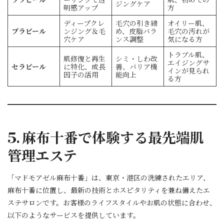
ジングケア
明感アップ
方
ディープクレ
毛穴の引き締
オイリー肌、
プラピール
ンジング＆毛
め、皮脂バラ
毛穴の汚れが
穴ケア
ンス調整
気になる方
トラブル肌、
肌修復と再生
シミ・しわ改
エイジングサ
セラピール
に特化、成長
善、バリア機
インが見られ
因子の活用
能向上
る方
5. 麻布十番で体験する最先端肌
管理エステ
「マドモアゼル麻布十番」は、東京・港区の洗練されたエリア、
麻布十番に位置し、最新の技術とホスピタリティを兼ね備えたエ
ステサロンです。お客様のライフスタイルやお肌の状態に合わせ、
以下のようなサービスを提供しています。