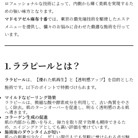
ロフェッショナルな技術によって、内側から輝く美肌を実現するた
めの強い味方となります。
マドモアゼル麻布十番
では、東京の最先端技術を駆使したエステ
メニューを提供し、個々のお悩みに合わせた最適な施術を行って
います。
1. ララピールとは？
ララピール
は、【優れた肌再生】と【透明感アップ】を目的とした
施術です。以下のポイントで特徴づけられます。
マイルドなピーリング効果
ララピールは、微細な酸や酵素成分を利用して、古い角質をやさ
しく除去。肌のターンオーバーを促進し、明るく透明感のある肌
へ導きます。
コラーゲン生成の促進
肌の内部から潤いを与え、弾力を取り戻す効果も期待できるた
め、エイジングケアとしても高い評価を受けています。
施術後のダウンタイムが短い
肌への刺激が少なく、忙しい現代人でも気軽に受けられる点が魅