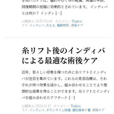
を用いたケアは、腫れやむくみの軽減、拘縮の予防、
回復期間の短縮に効果的とされています。 インディバ
とは何か？ インディ […]
公開済み: 2025-03-04
カテゴリー:
Topics
タグ:
インディバ
,
太もも
,
脂肪吸引
,
術後ケア
糸リフト後のインディバ
による最適な術後ケア
近年、若々しい印象を保つために糸リフトとインディ
バが注目を集めています。これらの美容治療は、それ
ぞれが持つ効果を活かし、組み合わせることでより理
想的な結果を得ることができます。糸リフトとインディ
バを組み合わせたアフターケ […]
公開済み: 2024-11-17
カテゴリー:
Topics
タグ:
インディバ
,
ダウンタイム短縮
,
港区麻布十番
,
術後ケア