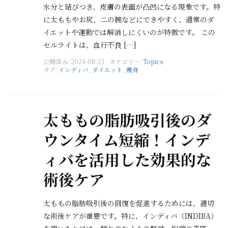
水分と結びつき、皮膚の表面が凸凹になる現象です。特
に太ももやお尻、二の腕などにできやすく、通常のダ
イエットや運動では解消しにくいのが特徴です。 この
セルライトは、血行不良 […]
公開済み: 2024-08-23
カテゴリー:
Topics
タグ:
インディバ
,
ダイエット
,
痩身
太ももの脂肪吸引後のダ
ウンタイム短縮！インデ
ィバを活用した効果的な
術後ケア
太ももの脂肪吸引後の回復を促進するためには、適切
な術後ケアが重要です。特に、インディバ（INDIBA）