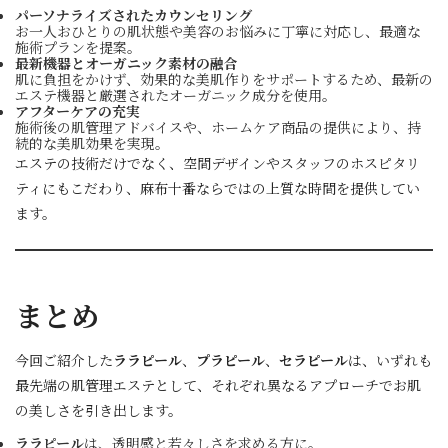
パーソナライズされたカウンセリング
お一人おひとりの肌状態や美容のお悩みに丁寧に対応し、最適な
施術プランを提案。
最新機器とオーガニック素材の融合
肌に負担をかけず、効果的な美肌作りをサポートするため、最新の
エステ機器と厳選されたオーガニック成分を使用。
アフターケアの充実
施術後の肌管理アドバイスや、ホームケア商品の提供により、持
続的な美肌効果を実現。
エステの技術だけでなく、空間デザインやスタッフのホスピタリ
ティにもこだわり、麻布十番ならではの上質な時間を提供してい
ます。
まとめ
今回ご紹介した
ララピール
、
プラピール
、
セラピール
は、いずれも
最先端の肌管理エステとして、それぞれ異なるアプローチでお肌
の美しさを引き出します。
ララピール
は、透明感と若々しさを求める方に。