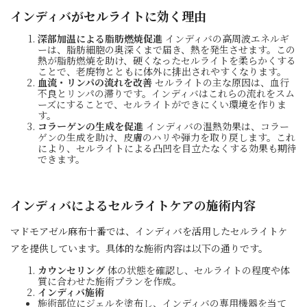
インディバがセルライトに効く理由
深部加温による脂肪燃焼促進
インディバの高周波エネルギ
ーは、脂肪細胞の奥深くまで届き、熱を発生させます。この
熱が脂肪燃焼を助け、硬くなったセルライトを柔らかくする
ことで、老廃物とともに体外に排出されやすくなります。
血流・リンパの流れを改善
セルライトの主な原因は、血行
不良とリンパの滞りです。インディバはこれらの流れをスム
ーズにすることで、セルライトができにくい環境を作りま
す。
コラーゲンの生成を促進
インディバの温熱効果は、コラー
ゲンの生成を助け、皮膚のハリや弾力を取り戻します。これ
により、セルライトによる凸凹を目立たなくする効果も期待
できます。
インディバによるセルライトケアの施術内容
マドモアゼル麻布十番では、インディバを活用したセルライトケ
アを提供しています。具体的な施術内容は以下の通りです。
カウンセリング
体の状態を確認し、セルライトの程度や体
質に合わせた施術プランを作成。
インディバ施術
施術部位にジェルを塗布し、インディバの専用機器を当て