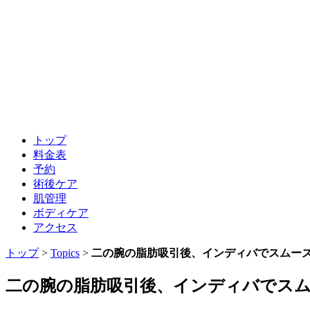
トップ
料金表
予約
術後ケア
肌管理
ボディケア
アクセス
トップ
>
Topics
>
二の腕の脂肪吸引後、インディバでスムー
二の腕の脂肪吸引後、インディバでス