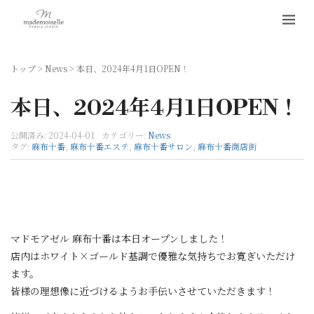
トップ
>
News
>
本日、2024年4月1日OPEN！
本日、2024年4月1日OPEN！
公開済み: 2024-04-01
カテゴリー:
News
タグ:
麻布十番
,
麻布十番エステ
,
麻布十番サロン
,
麻布十番商店街
マドモアゼル 麻布十番は本日オープンしました！
店内はホワイト×ゴールド基調で優雅な気持ちでお寛ぎいただけ
ます。
皆様の理想像に近づけるようお手伝いさせていただきます！