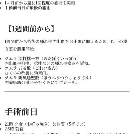
1ヶ月前から
週に1回程度
の施術を実施
手術前当日が最後の施術
【1週間前から】
1週間前から術後の腫れや内出血を最小限に抑えるため、以下の漢
方薬を服用開始。
ツムラ 治打撲一方（ぢだぼくいっぽう）
内出血や打撲、捻挫などの腫れや痛みを緩和。
ツムラ 五苓散（ごれいさん）
むくみの改善に効果的。
ツムラ 防風通聖散（ぼうふうつうしょうさん）
内臓脂肪の減少やむくみにアプローチ。
手術前日
21時
夕食（お好み焼き）＆お酒（5杯ほど）
25時
就寝