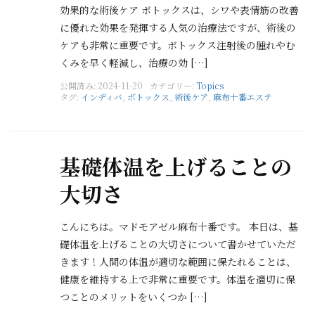
効果的な術後ケア ボトックスは、シワや表情筋の改善
に優れた効果を発揮する人気の治療法ですが、術後の
ケアも非常に重要です。ボトックス注射後の腫れやむ
くみを早く軽減し、治療の効 […]
公開済み: 2024-11-20
カテゴリー:
Topics
タグ:
インディバ
,
ボトックス
,
術後ケア
,
麻布十番エステ
基礎体温を上げることの
大切さ
こんにちは。マドモアゼル麻布十番です。 本日は、基
礎体温を上げることの大切さについて書かせていただ
きます！人間の体温が適切な範囲に保たれることは、
健康を維持する上で非常に重要です。体温を適切に保
つことのメリットをいくつか […]