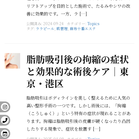
リフトアップを目的とした施術で、たるみやシワの改
善に効果的です。一方、ラ […]
公開済み: 2024-09-24
カテゴリー:
Topics
タグ:
ララピール
,
肌管理
,
麻布十番エステ
脂肪吸引後の拘縮の症状
と効果的な術後ケア｜東
京・港区
脂肪吸引はボディラインを美しく整えるために人気の
高い整形手術の一つです。しかし術後には、「拘縮
（こうしゅく）」という特有の症状が現れることがあ
ります。拘縮は脂肪吸引後の皮膚が硬くなったり凸凹
したりする現象で、症状を放置す […]
公開済み: 2025-04-09
カテゴリー:
Topics