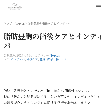
トップ
>
Topics
>
脂肪豊胸の術後ケアとインディバ
脂肪豊胸の術後ケアとインディ
バ
公開済み: 2024-08-10
カテゴリー:
Topics
タグ:
インディバ
,
術後ケア
,
豊胸
,
麻布十番エステ
脂肪注入豊胸とインディバ（Indiba）の関係性について、
特に「暖かいと脂肪が溶ける」という不安や「インディバを当て
たほうが良いタイミング」に関する情報をお伝えします♪