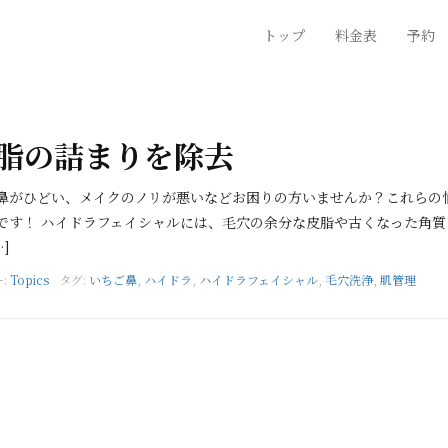
トップ
料金表
予約
脂の詰まりを除去
鼻がひどい、メイクのノリが悪いなどお困りの方いませんか？これらの
です！ ハイドラフェイシャルには、毛穴の余分な皮脂や古くなった角質
]
:
Topics
タグ:
いちご鼻
,
ハイドラ
,
ハイドラフェイシャル
,
毛穴洗浄
,
肌管理