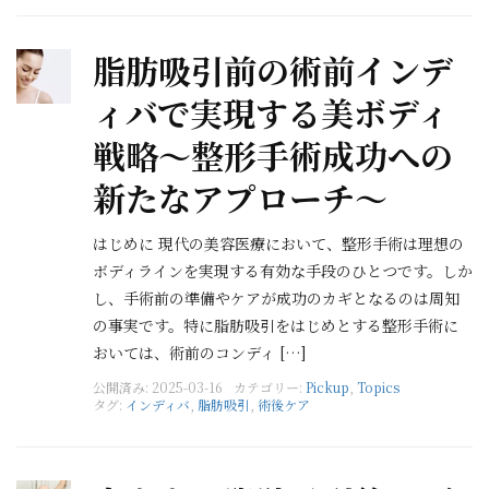
脂肪吸引前の術前インデ
ィバで実現する美ボディ
戦略～整形手術成功への
新たなアプローチ～
はじめに 現代の美容医療において、整形手術は理想の
ボディラインを実現する有効な手段のひとつです。しか
し、手術前の準備やケアが成功のカギとなるのは周知
の事実です。特に脂肪吸引をはじめとする整形手術に
おいては、術前のコンディ […]
公開済み: 2025-03-16
カテゴリー:
Pickup
,
Topics
タグ:
インディバ
,
脂肪吸引
,
術後ケア