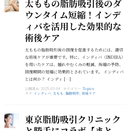
太ももの脂肪吸引後のダ
ウンタイム短縮！インデ
ィバを活用した効果的な
術後ケア
太ももの脂肪吸引後の回復を促進するためには、適切
な術後ケアが重要です。特に、インディバ（INDIBA）
を用いたケアは、腫れやむくみの軽減、拘縮の予防、
回復期間の短縮に効果的とされています。 インディバ
とは何か？ インディ […]
公開済み: 2025-03-04
カテゴリー:
Topics
タグ:
インディバ
,
太もも
,
脂肪吸引
,
術後ケア
東京脂肪吸引クリニック
と勝手にコラボ【まと