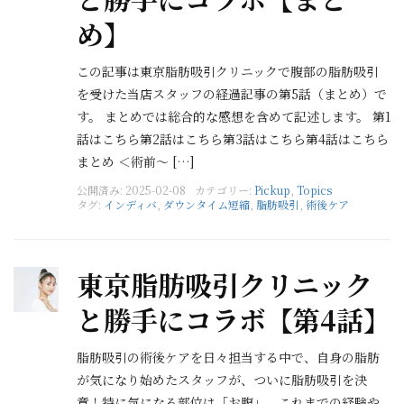
め】
この記事は東京脂肪吸引クリニックで腹部の脂肪吸引
を受けた当店スタッフの経過記事の第5話（まとめ）で
す。 まとめでは総合的な感想を含めて記述します。 第1
話はこちら第2話はこちら第3話はこちら第4話はこちら
まとめ ＜術前〜 […]
公開済み: 2025-02-08
カテゴリー:
Pickup
,
Topics
タグ:
インディバ
,
ダウンタイム短縮
,
脂肪吸引
,
術後ケア
東京脂肪吸引クリニック
と勝手にコラボ【第4話】
脂肪吸引の術後ケアを日々担当する中で、自身の脂肪
が気になり始めたスタッフが、ついに脂肪吸引を決
意！特に気になる部位は「お腹」。これまでの経験や