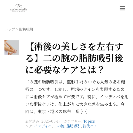
トップ
>
脂肪吸引
【術後の美しさを左右す
る】二の腕の脂肪吸引後
に必要なケアとは？
二の腕の脂肪吸引は、整形手術の中でも人気のある施
術の一つです。しかし、理想のラインを実現するため
には術後ケアが極めて重要です。特に、インディバを用
いた術後ケアは、仕上がりに大きな差を生みます。今
回は、東京・港区の麻布十番 […]
公開済み: 2025-03-19
カテゴリー:
Topics
タグ:
インディバ
,
二の腕
,
脂肪吸引
,
術後ケア