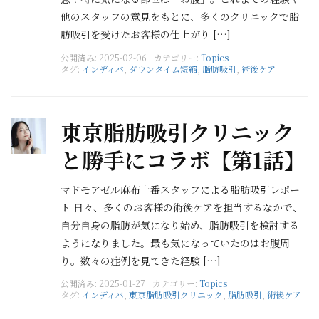
他のスタッフの意見をもとに、多くのクリニックで脂
肪吸引を受けたお客様の仕上がり […]
公開済み: 2025-02-06
カテゴリー:
Topics
タグ:
インディバ
,
ダウンタイム短縮
,
脂肪吸引
,
術後ケア
東京脂肪吸引クリニック
と勝手にコラボ【第1話】
マドモアゼル麻布十番スタッフによる脂肪吸引レポー
ト 日々、多くのお客様の術後ケアを担当するなかで、
自分自身の脂肪が気になり始め、脂肪吸引を検討する
ようになりました。最も気になっていたのはお腹周
り。数々の症例を見てきた経験 […]
公開済み: 2025-01-27
カテゴリー:
Topics
タグ:
インディバ
,
東京脂肪吸引クリニック
,
脂肪吸引
,
術後ケア