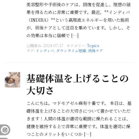
美容整形や手術後のケアは、回復を促進し、理想の結
果を得るために非常に重要です。最近、**インディバ
（INDIBA）**という高周波エネルギーを用いた施術
が、術後ケアとして注目を集めています。しかし、そ
の効果は本当に信頼で […]
公開済み: 2024-07-17
カテゴリー:
Topics
タグ:
インディバ
,
ダウンタイム短縮
,
術後ケア
基礎体温を上げることの
大切さ
こんにちは。マドモアゼル麻布十番です。 本日は、基
礎体温を上げることの大切さについて書かせていただ
きます！人間の体温が適切な範囲に保たれることは、
健康を維持する上で非常に重要です。体温を適切に保
つことのメリットをいくつか […]