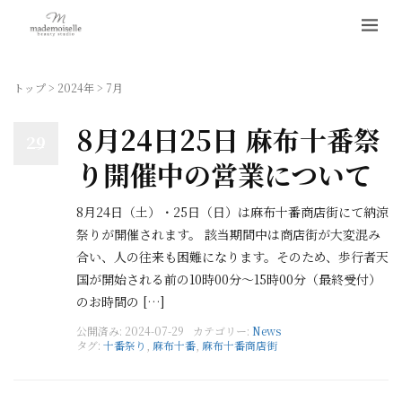
トップ
>
2024年
>
7月
8月24日25日 麻布十番祭
29
り開催中の営業について
8月24日（土）・25日（日）は麻布十番商店街にて納涼
祭りが開催されます。 該当期間中は商店街が大変混み
合い、人の往来も困難になります。そのため、歩行者天
国が開始される前の10時00分〜15時00分（最終受付）
のお時間の […]
公開済み: 2024-07-29
カテゴリー:
News
タグ:
十番祭り
,
麻布十番
,
麻布十番商店街